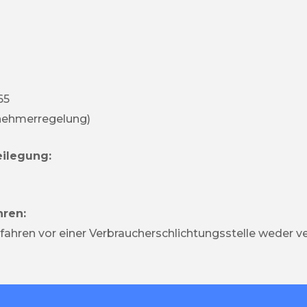
65
nehmerregelung)
eilegung:
hren:
ahren vor einer Verbraucherschlichtungsstelle weder ver